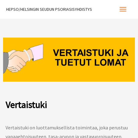
Siirry
Pääva
HEPSO/HELSINGIN SEUDUN PSORIASISYHDISTYS
sisältöön
Vertaistuki
Vertaistuki on luottamuksellista toimintaa, joka perustuu
vapaaehtoisuuteen, tasa-arvoon ja vastavuoroisuuteen.