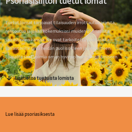
Psoriasisliiton tuetut lomat
Tuetut lomat tarjoavat tilaisuuden irrottautua arjesta,
rentoutua ja jakaa kokemuksiasi muiden psoriasista
sairastavien kanssa. Ne ovat tarkoitettu psoriasista
sairastaville sekä heidän puolisoilleen ja perheilleen.
Lomalta saat voimia oman hyvinvoinnin ylläpitämiseen.
Lisätietoa tuetuista lomista
Lue lisää psoriasiksesta