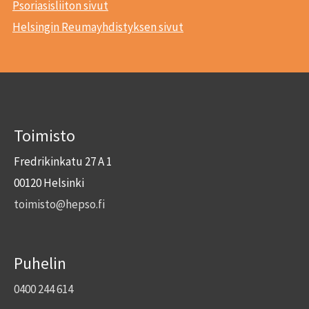
Psoriasisliiton sivut
Helsingin Reumayhdistyksen sivut
Toimisto
Fredrikinkatu 27 A 1
00120 Helsinki
toimisto@hepso.fi
Puhelin
0400 244 614