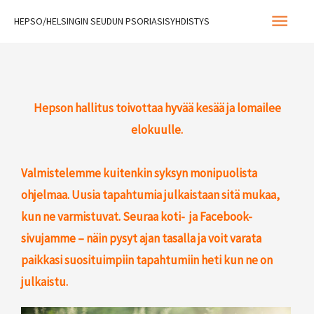
Siirry
Pääva
HEPSO/HELSINGIN SEUDUN PSORIASISYHDISTYS
sisältöön
Hepson hallitus toivottaa hyvää kesää ja lomailee
elokuulle.
Valmistelemme kuitenkin syksyn monipuolista
ohjelmaa. Uusia tapahtumia julkaistaan sitä mukaa,
kun ne varmistuvat. Seuraa koti- ja Facebook-
sivujamme – näin pysyt ajan tasalla ja voit varata
paikkasi suosituimpiin tapahtumiin heti kun ne on
julkaistu.