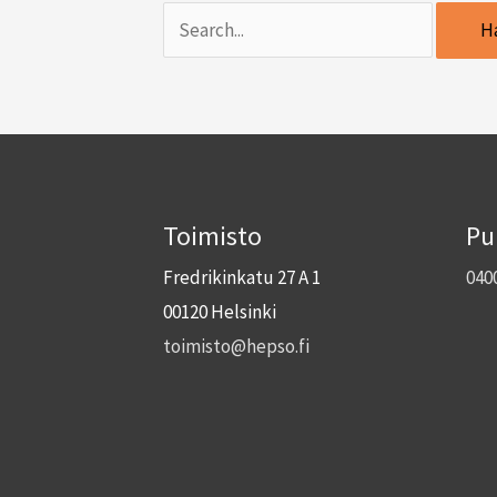
Toimisto
Pu
Fredrikinkatu 27 A 1
040
00120 Helsinki
toimisto@hepso.fi