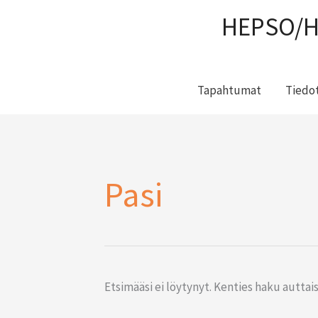
Siirry
HEPSO/H
sisältöön
Tapahtumat
Tiedot
Search
Pasi
for:
Etsimääsi ei löytynyt. Kenties haku auttais