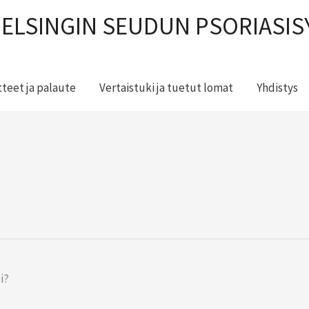
ELSINGIN SEUDUN PSORIASIS
teet ja palaute
Vertaistuki ja tuetut lomat
Yhdistys
i?