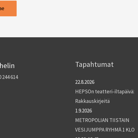
Tapahtumat
helin
0 244 614
22.8.2026
HEPSOn teatteri-iltapäivä:
Rakkauskirjeitä
1.9.2026
METROPOLIAN TIISTAIN
VESIJUMPPA RYHMÄ 1 KLO