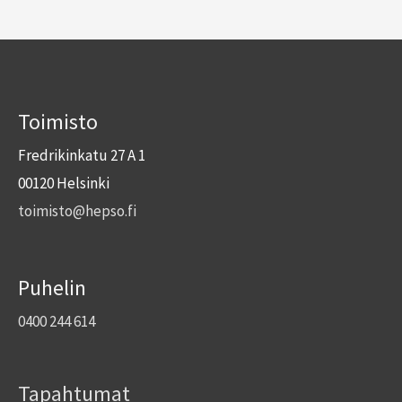
Toimisto
Fredrikinkatu 27 A 1
00120 Helsinki
toimisto@hepso.fi
Puhelin
0400 244 614
Tapahtumat