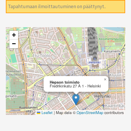
Tapahtumaan ilmoittautuminen on päättynyt..
+
−
×
Hepson toimisto
Fredrikinkatu 27 A 1 - Helsinki
Leaflet
|
Map data ©
OpenStreetMap
contributors