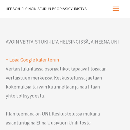
Siirry
Pääva
HEPSO/HELSINGIN SEUDUN PSORIASISYHDISTYS
sisältöön
AVOIN VERTAISTUKI-ILTA HELSINGISSÄ, AIHEENA UNI
+ Lisää Google kalenteriin
Vertaistuki-illassa psoriaatikot tapaavat toisiaan
vertaistuen merkeissä. Keskusteluissa jaetaan
kokemuksia tai vain kuunnellaan ja nautitaan
yhteisöllisyydestä.
Illan teemana on
UNI
. Keskustelussa mukana
asiantuntijana Elina Uusivuori Uniliitosta.